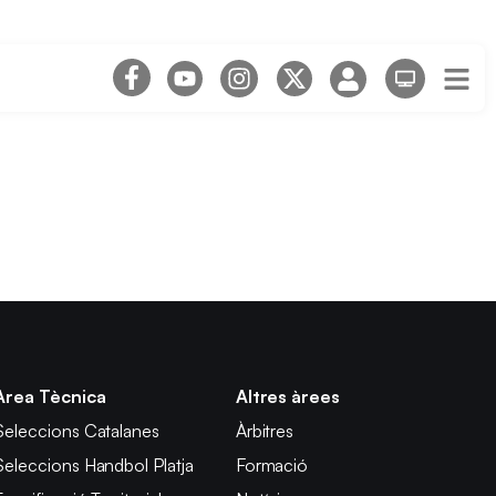
Àrea Tècnica
Altres àrees
Seleccions Catalanes
Àrbitres
Seleccions Handbol Platja
Formació