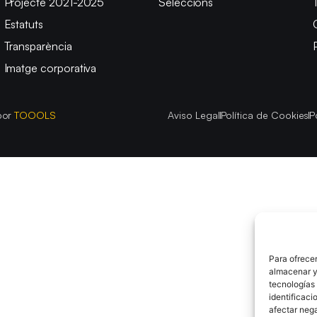
Projecte 2021-2025
Seleccions
Estatuts
Transparència
Imatge corporativa
por
TOOOLS
Aviso Legal
Política de Cookies
P
Para ofrecer
almacenar y/
tecnologías
identificaci
afectar nega