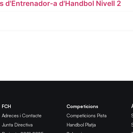
es d'Entrenador-a d'Handbol Nivell 2
FCH
Competicions
Adreces i Contacte
Competicions Pista
Junta Directiva
Handbol Platja