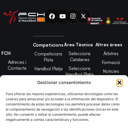
Àrea Tècnica
Altres àrees
Competicions
FCH
Seleccions
Àrbitres
Competicions
Catalanes
Pista
Adreces i
Formació
Contacte
Seleccions
Handbol Platja
Notícies
Handbol Platja
Junta Directiva
Seleccions
Adreces de
Gestionar consentimiento
Tecnificació
Projecte 2021-
contacte
Territorial
2025
Para ofrecer las mejores experiencias, utilizamos tecnologías como las
CATH
cookies para almacenar y/o acceder a la información del dispositivo. El
Estatuts
consentimiento de estas tecnologías nos permitirá procesar datos como
Promoció
Transparència
el comportamiento de navegación o las identificaciones únicas en este
sitio. No consentir o retirar el consentimiento, puede afectar
Imatge
negativamente a ciertas características y funciones.
corporativa