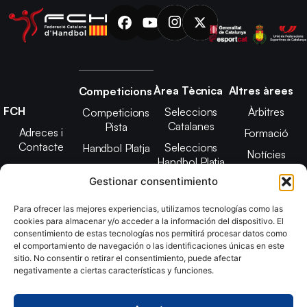
Àrea Tècnica
Altres àrees
Competicions
FCH
Seleccions
Àrbitres
Competicions
Catalanes
Pista
Adreces i
Formació
Contacte
Seleccions
Handbol Platja
Notícies
Handbol Platja
Junta Directiva
Seleccions
Adreces de
Gestionar consentimiento
Tecnificació
Projecte 2021-
contacte
Territorial
2025
Para ofrecer las mejores experiencias, utilizamos tecnologías como las
CATH
cookies para almacenar y/o acceder a la información del dispositivo. El
Estatuts
consentimiento de estas tecnologías nos permitirá procesar datos como
Promoció
Transparència
el comportamiento de navegación o las identificaciones únicas en este
sitio. No consentir o retirar el consentimiento, puede afectar
Imatge
negativamente a ciertas características y funciones.
corporativa