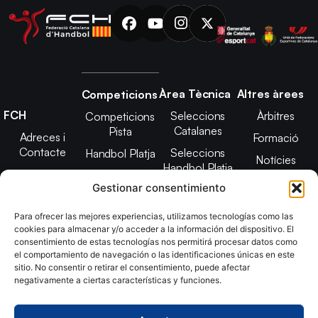
Àrea Tècnica
Altres àrees
Competicions
FCH
Seleccions
Àrbitres
Competicions
Catalanes
Pista
Adreces i
Formació
Contacte
Seleccions
Handbol Platja
Notícies
Handbol Platja
Junta Directiva
Seleccions
Adreces de
Gestionar consentimiento
Tecnificació
Projecte 2021-
contacte
Territorial
2025
Para ofrecer las mejores experiencias, utilizamos tecnologías como las
CATH
cookies para almacenar y/o acceder a la información del dispositivo. El
Estatuts
consentimiento de estas tecnologías nos permitirá procesar datos como
Promoció
Transparència
el comportamiento de navegación o las identificaciones únicas en este
sitio. No consentir o retirar el consentimiento, puede afectar
Imatge
negativamente a ciertas características y funciones.
corporativa