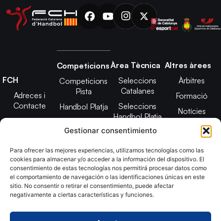
Àrea Tècnica
Altres àrees
Competicions
FCH
Seleccions
Àrbitres
Competicions
Catalanes
Pista
Adreces i
Formació
Contacte
Seleccions
Handbol Platja
Notícies
Handbol Platja
Junta Directiva
Seleccions
Adreces de
Gestionar consentimiento
Tecnificació
Projecte 2021-
contacte
Territorial
2025
Para ofrecer las mejores experiencias, utilizamos tecnologías como las
CATH
cookies para almacenar y/o acceder a la información del dispositivo. El
Estatuts
consentimiento de estas tecnologías nos permitirá procesar datos como
Promoció
Transparència
el comportamiento de navegación o las identificaciones únicas en este
sitio. No consentir o retirar el consentimiento, puede afectar
Imatge
negativamente a ciertas características y funciones.
corporativa