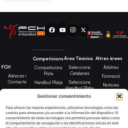
Àrea Tècnica
Altres àrees
Competicions
FCH
Seleccions
Àrbitres
Competicions
Catalanes
Pista
Adreces i
Formació
Contacte
Seleccions
Handbol Platja
Notícies
Handbol Platja
Junta Directiva
Seleccions
Adreces de
Gestionar consentimiento
Tecnificació
Projecte 2021-
contacte
Territorial
2025
Para ofrecer las mejores experiencias, utilizamos tecnologías como las
CATH
cookies para almacenar y/o acceder a la información del dispositivo. El
Estatuts
consentimiento de estas tecnologías nos permitirá procesar datos como
Promoció
Transparència
el comportamiento de navegación o las identificaciones únicas en este