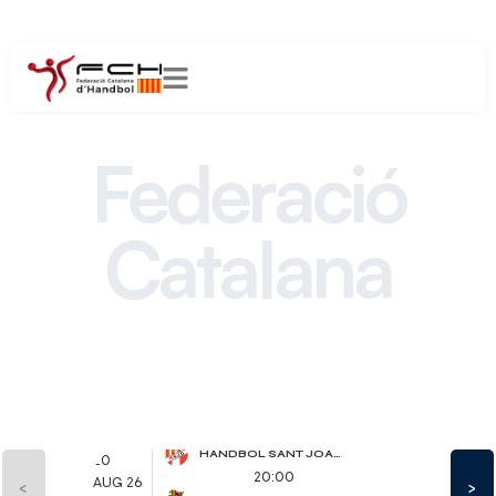
Federació
Catalana
d´Handbol