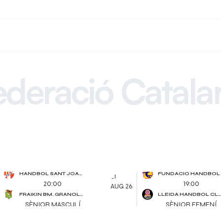
ederació Catala
d´Handbol