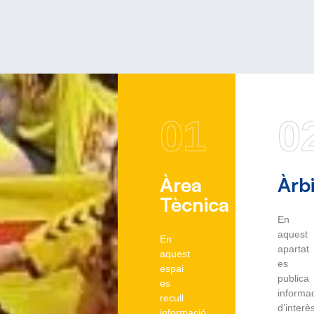
01
0
Àrea
Àrbi
Tècnica
En
aquest
En
apartat
aquest
es
espai
publica
es
informa
recull
d’interè
informació