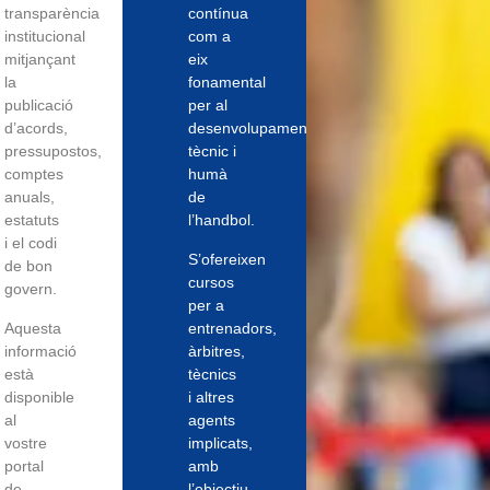
transparència
contínua
institucional
com a
mitjançant
eix
la
fonamental
publicació
per al
d’acords,
desenvolupament
pressupostos,
tècnic i
comptes
humà
anuals,
de
estatuts
l’handbol.
i el codi
S’ofereixen
de bon
cursos
govern.
per a
Aquesta
entrenadors,
informació
àrbitres,
està
tècnics
disponible
i altres
al
agents
vostre
implicats,
portal
amb
de
l’objectiu