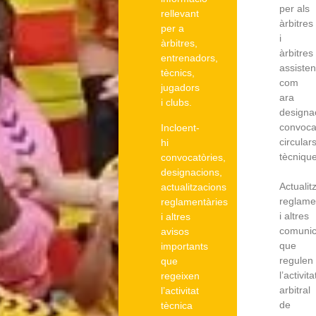
per als
rellevant
àrbitres
per a
i
àrbitres,
àrbitres
entrenadors,
assisten
tècnics,
com
jugadors
ara
i clubs.
designa
convoca
Incloent-
circular
hi
tècnique
convocatòries,
designacions,
Actualit
actualitzacions
reglame
reglamentàries
i altres
i altres
comunic
avisos
que
importants
regulen
que
l’activita
regeixen
arbitral
l’activitat
de
tècnica