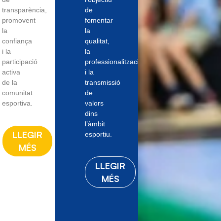
transparència,
de
promovent
fomentar
la
la
confiança
qualitat,
i la
la
participació
professionalització
activa
i la
de la
transmissió
comunitat
de
esportiva.
valors
dins
l’àmbit
LLEGIR
esportiu.
MÉS
LLEGIR
MÉS