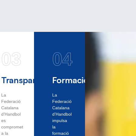
03
04
Transparència
Formació
La
La
Federació
Federació
Catalana
Catalana
d’Handbol
d’Handbol
es
impulsa
compromet
la
a la
formació