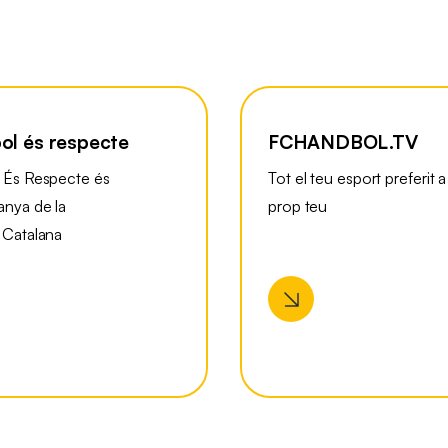
ol és respecte
FCHANDBOL.TV
 És Respecte és
Tot el teu esport preferit a
nya de la
prop teu
 Catalana
l