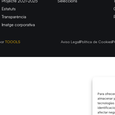
Projecte 2021-2025
Seleccions
Estatuts
Transparència
Imatge corporativa
por
TOOOLS
Aviso Legal
Política de Cookies
P
Para ofrecer
almacenar y/
tecnologías
identificaci
afectar nega