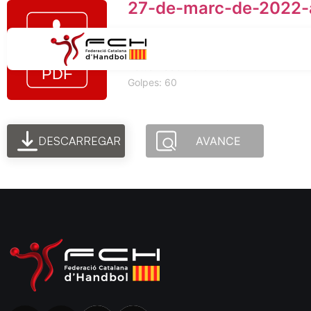
27-de-marc-de-2022-a
Tamaño del archivo: 34.96 KB
Creado: 25-07-2024
Actualizado: 25-07-2024
Golpes: 60
DESCARREGAR
AVANCE