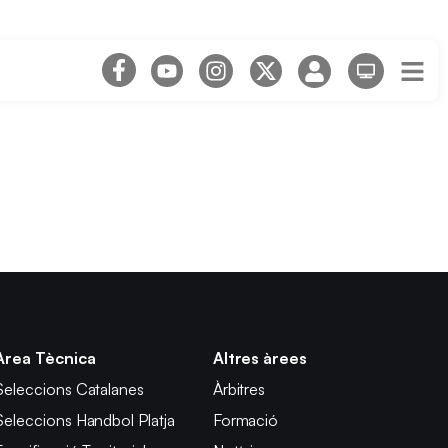
Àrea Tècnica
Altres àrees
Seleccions Catalanes
Àrbitres
Seleccions Handbol Platja
Formació