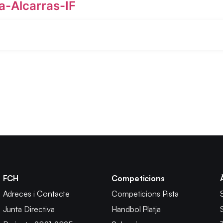
-Alcarras-IF
FCH
Competicions
Adreces i Contacte
Competicions Pista
Junta Directiva
Handbol Platja