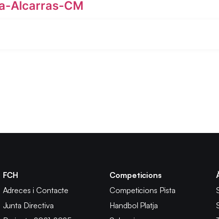
a-Alcarras-CM
FCH
Competicions
Adreces i Contacte
Competicions Pista
Junta Directiva
Handbol Platja