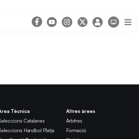
Àrea Tècnica
Altres àrees
Seleccions Catalanes
Àrbitres
Seleccions Handbol Platja
Formació