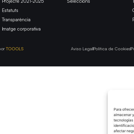
Projecte 2021-2025
Seleccions
Estatuts
Transparència
Imatge corporativa
por
TOOOLS
Aviso Legal
Política de Cookies
P
Para ofrecer
almacenar y/
tecnologías
identificaci
afectar nega