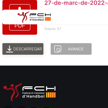
27-de-marc-de-2022-
Tamaño del archivo: 34.63 KB
Creado: 25-07-2024
Actualizado: 25-07-2024
Golpes: 67
DESCARREGAR
AVANCE