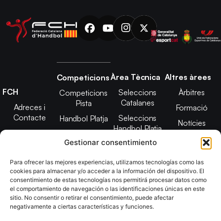
Àrea Tècnica
Altres àrees
Competicions
FCH
Seleccions
Àrbitres
Competicions
Catalanes
Pista
Adreces i
Formació
Contacte
Seleccions
Handbol Platja
Notícies
Handbol Platja
Junta Directiva
Seleccions
Adreces de
Gestionar consentimiento
Tecnificació
Projecte 2021-
contacte
Territorial
2025
Para ofrecer las mejores experiencias, utilizamos tecnologías como las
CATH
cookies para almacenar y/o acceder a la información del dispositivo. El
Estatuts
consentimiento de estas tecnologías nos permitirá procesar datos como
Promoció
Transparència
el comportamiento de navegación o las identificaciones únicas en este
sitio. No consentir o retirar el consentimiento, puede afectar
Imatge
negativamente a ciertas características y funciones.
corporativa