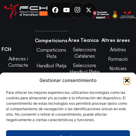
Àrea Tècnica
Altres àrees
Competicions
FCH
Seleccions
Àrbitres
Competicions
Catalanes
Pista
Adreces i
Formació
Contacte
Seleccions
Handbol Platja
Notícies
Handbol Platja
Junta Directiva
Seleccions
Adreces de
Gestionar consentimiento
Tecnificació
Projecte 2021-
contacte
Territorial
2025
Para ofrecer las mejores experiencias, utilizamos tecnologías como las
CATH
cookies para almacenar y/o acceder a la información del dispositivo. El
Estatuts
consentimiento de estas tecnologías nos permitirá procesar datos como
Promoció
Transparència
el comportamiento de navegación o las identificaciones únicas en este
sitio. No consentir o retirar el consentimiento, puede afectar
Imatge
negativamente a ciertas características y funciones.
corporativa