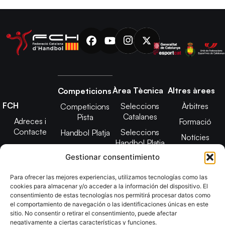
Àrea Tècnica
Altres àrees
Competicions
FCH
Seleccions
Àrbitres
Competicions
Catalanes
Pista
Adreces i
Formació
Contacte
Seleccions
Handbol Platja
Notícies
Handbol Platja
Junta Directiva
Seleccions
Adreces de
Gestionar consentimiento
Tecnificació
Projecte 2021-
contacte
Territorial
2025
Para ofrecer las mejores experiencias, utilizamos tecnologías como las
CATH
cookies para almacenar y/o acceder a la información del dispositivo. El
Estatuts
consentimiento de estas tecnologías nos permitirá procesar datos como
Promoció
Transparència
el comportamiento de navegación o las identificaciones únicas en este
sitio. No consentir o retirar el consentimiento, puede afectar
Imatge
negativamente a ciertas características y funciones.