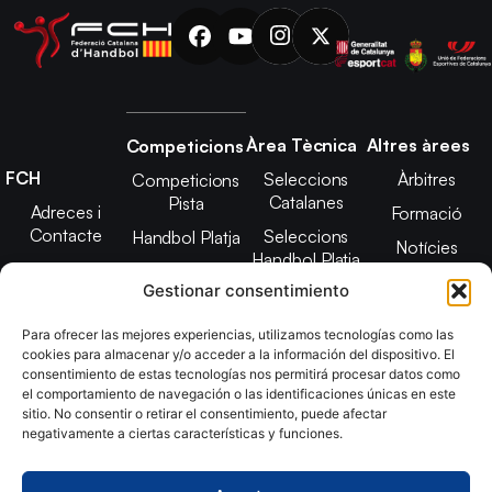
Àrea Tècnica
Altres àrees
Competicions
FCH
Seleccions
Àrbitres
Competicions
Catalanes
Pista
Adreces i
Formació
Contacte
Seleccions
Handbol Platja
Notícies
Handbol Platja
Junta Directiva
Seleccions
Adreces de
Gestionar consentimiento
Tecnificació
Projecte 2021-
contacte
Territorial
2025
Para ofrecer las mejores experiencias, utilizamos tecnologías como las
CATH
cookies para almacenar y/o acceder a la información del dispositivo. El
Estatuts
consentimiento de estas tecnologías nos permitirá procesar datos como
Promoció
Transparència
el comportamiento de navegación o las identificaciones únicas en este
sitio. No consentir o retirar el consentimiento, puede afectar
Imatge
negativamente a ciertas características y funciones.
corporativa