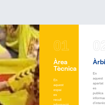
01
0
Àrea
Àrbi
Tècnica
En
aquest
En
apartat
aquest
es
espai
publica
es
informa
recull
d’interè
informació