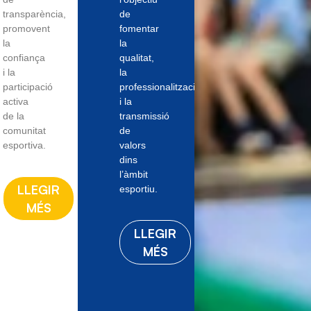
transparència,
de
promovent
fomentar
la
la
confiança
qualitat,
i la
la
participació
professionalització
activa
i la
de la
transmissió
comunitat
de
esportiva.
valors
dins
l’àmbit
LLEGIR
esportiu.
MÉS
LLEGIR
MÉS