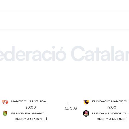
ederació Catala
d´Handbol