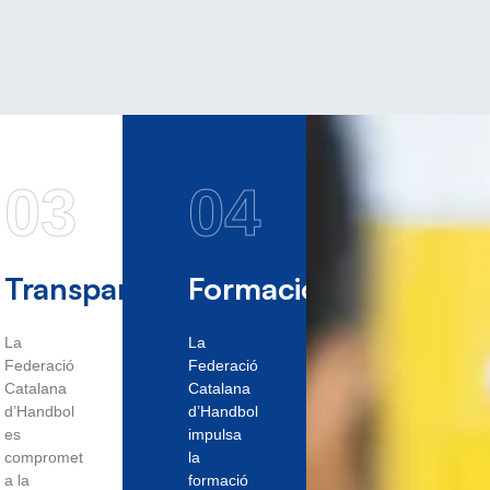
03
04
Transparència
Formació
La
La
Federació
Federació
Catalana
Catalana
d’Handbol
d’Handbol
es
impulsa
compromet
la
a la
formació