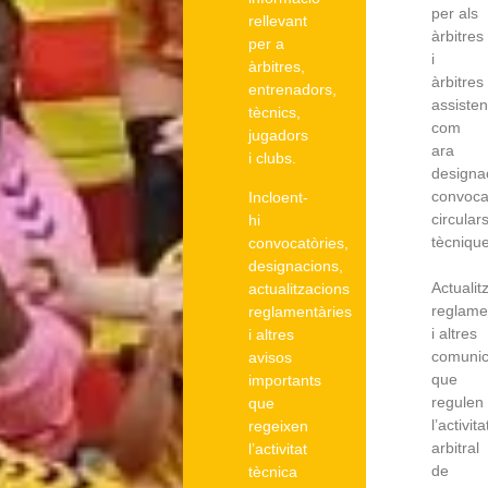
per als
rellevant
àrbitres
per a
i
àrbitres,
àrbitres
entrenadors,
assisten
tècnics,
com
jugadors
ara
i clubs.
designa
convoca
Incloent-
circular
hi
tècnique
convocatòries,
designacions,
Actualit
actualitzacions
reglame
reglamentàries
i altres
i altres
comunic
avisos
que
importants
regulen
que
l’activita
regeixen
arbitral
l’activitat
de
tècnica