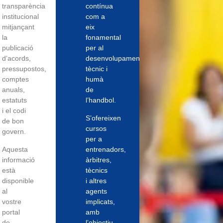
transparència
contínua
institucional
com a
mitjançant
eix
la
fonamental
publicació
per al
d’acords,
desenvolupament
pressupostos,
tècnic i
comptes
humà
anuals,
de
estatuts
l’handbol.
i el codi
S’ofereixen
de bon
cursos
govern.
per a
Aquesta
entrenadors,
informació
àrbitres,
està
tècnics
disponible
i altres
al
agents
vostre
implicats,
portal
amb
de
l’objectiu