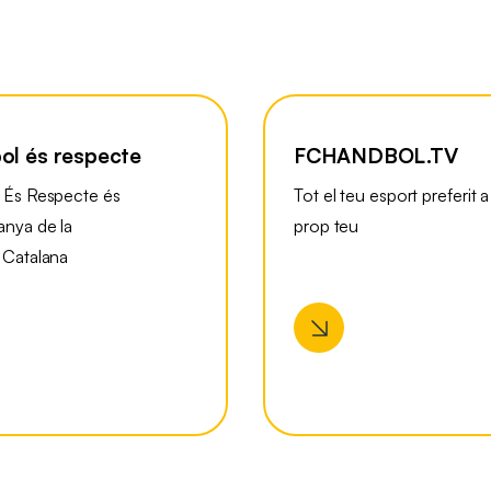
ol és respecte
FCHANDBOL.TV
 És Respecte és
Tot el teu esport preferit a
nya de la
prop teu
 Catalana
l