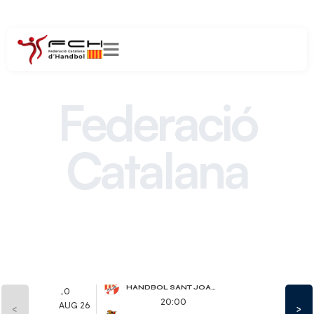
Federació
Catalana
d´Handbol