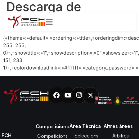
Descarga de
archivos WP:
Girona
{«theme»:»default»,»ordering»:»title»,»orderingdir»:»de
255, 255,
0)»,»showtitle»:»1″,»showdescription»:»0″,»showsize»:»
151, 233,
1)»,»colordownloadlink»:»#ffffff»,»category_password»:
Àrea Tècnica
Altres àrees
Competicions
FCH
Seleccions
Àrbitres
Competicions