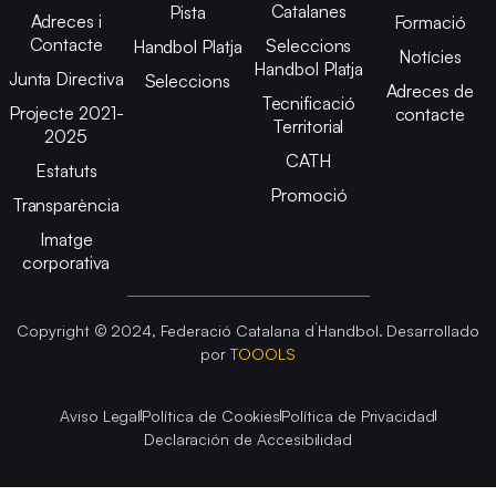
Catalanes
Pista
Adreces i
Formació
Contacte
Seleccions
Handbol Platja
Notícies
Handbol Platja
Junta Directiva
Seleccions
Adreces de
Tecnificació
Projecte 2021-
contacte
Territorial
2025
CATH
Estatuts
Promoció
Transparència
Imatge
corporativa
Copyright © 2024, Federació Catalana d´Handbol. Desarrollado
por
TOOOLS
Aviso Legal
Política de Cookies
Política de Privacidad
Declaración de Accesibilidad