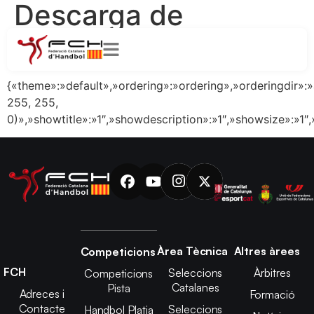
Descarga de
archivos WP:
25/26
{«theme»:»default»,»ordering»:»ordering»,»orderingdir»:
255, 255,
0)»,»showtitle»:»1″,»showdescription»:»1″,»showsize»:»
Àrea Tècnica
Altres àrees
Competicions
FCH
Seleccions
Àrbitres
Competicions
Catalanes
Pista
Adreces i
Formació
Contacte
Seleccions
Handbol Platja