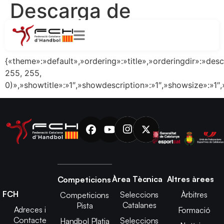
Descarga de
archivos WP:
22/23
{«theme»:»default»,»ordering»:»title»,»orderingdir»:»de
255, 255,
0)»,»showtitle»:»1″,»showdescription»:»1″,»showsize»:»
Àrea Tècnica
Altres àrees
Competicions
FCH
Seleccions
Àrbitres
Competicions
Catalanes
Pista
Adreces i
Formació
Contacte
Seleccions
Handbol Platja