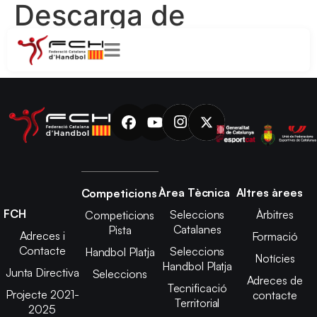
Descarga de
archivos WP:
22/23
Àrea Tècnica
Altres àrees
Competicions
FCH
Seleccions
Àrbitres
Competicions
Catalanes
Pista
Adreces i
Formació
Contacte
Seleccions
Handbol Platja
Notícies
Handbol Platja
Junta Directiva
Seleccions
Adreces de
Tecnificació
Projecte 2021-
contacte
Territorial
2025