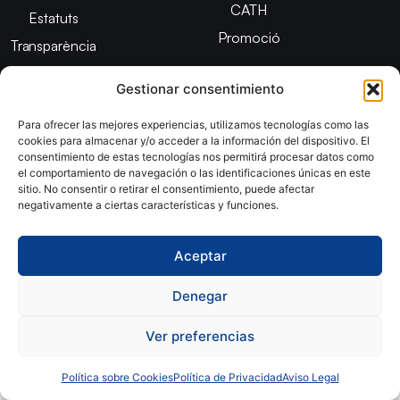
CATH
Estatuts
Promoció
Transparència
Imatge
Gestionar consentimiento
corporativa
Para ofrecer las mejores experiencias, utilizamos tecnologías como las
cookies para almacenar y/o acceder a la información del dispositivo. El
Copyright © 2024, Federació Catalana d´Handbol. Desarrollado
consentimiento de estas tecnologías nos permitirá procesar datos como
por
TOOOLS
el comportamiento de navegación o las identificaciones únicas en este
sitio. No consentir o retirar el consentimiento, puede afectar
negativamente a ciertas características y funciones.
Aviso Legal
Política de Cookies
Política de Privacidad
Declaración de Accesibilidad
Aceptar
Denegar
Ver preferencias
Política sobre Cookies
Política de Privacidad
Aviso Legal