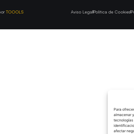
por
TOOOLS
Aviso Legal
Política de Cookies
P
Para ofrecer
almacenar y/
tecnologías
identificaci
afectar nega