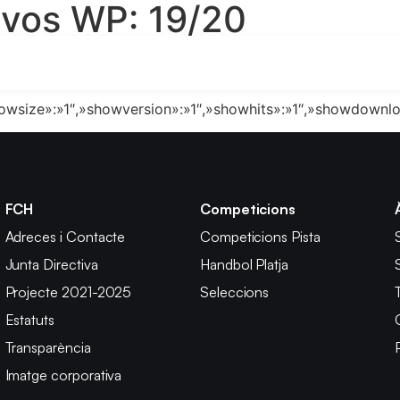
ivos WP:
19/20
ingdir»:»desc»,»subcategoriesordering»:»customorder»,»vis
showsize»:»1″,»showversion»:»1″,»showhits»:»1″,»showdown
FCH
Competicions
Adreces i Contacte
Competicions Pista
Junta Directiva
Handbol Platja
Projecte 2021-2025
Seleccions
Estatuts
Transparència
Imatge corporativa