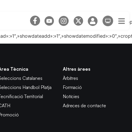
ibility»:»-1″,»marginleft»:»10″,»marginright»:»10″,»margi
load»:»1″,»showdateadd»:»1″,»showdatemodified»:»0″,»crop
Àrea Tècnica
Altres àrees
Seleccions Catalanes
Àrbitres
Seleccions Handbol Platja
Formació
Tecnificació Territorial
Notícies
CATH
Adreces de contacte
Promoció