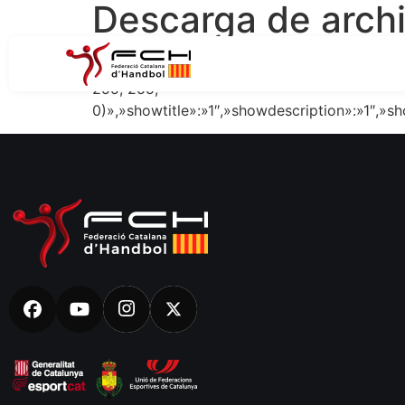
Descarga de arch
{«theme»:»default»,»ordering»:»title»,»order
255, 255,
0)»,»showtitle»:»1″,»showdescription»:»1″,»