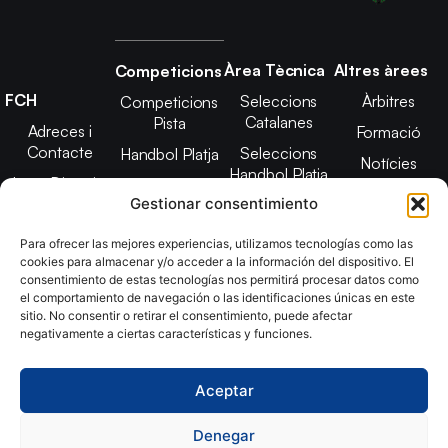
Àrea Tècnica
Altres àrees
Competicions
FCH
Seleccions
Àrbitres
Competicions
Catalanes
Pista
Adreces i
Formació
Contacte
Seleccions
Handbol Platja
Notícies
Handbol Platja
Junta Directiva
Seleccions
Adreces de
Gestionar consentimiento
Tecnificació
Projecte 2021-
contacte
Territorial
2025
Para ofrecer las mejores experiencias, utilizamos tecnologías como las
CATH
cookies para almacenar y/o acceder a la información del dispositivo. El
Estatuts
consentimiento de estas tecnologías nos permitirá procesar datos como
Promoció
Transparència
el comportamiento de navegación o las identificaciones únicas en este
sitio. No consentir o retirar el consentimiento, puede afectar
Imatge
negativamente a ciertas características y funciones.
corporativa
Aceptar
Copyright © 2024, Federació Catalana d´Handbol. Desarrollado
por
TOOOLS
Denegar