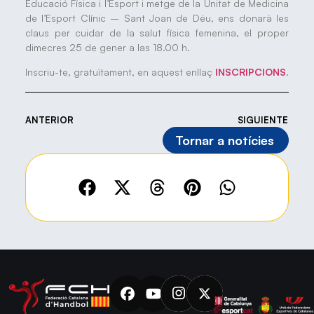
Educació Física i l’Esport i metge de la Unitat de Medicina
de l’Esport Clínic – Sant Joan de Déu, ens donarà les
claus per cuidar de la salut física femenina, el proper
dimecres 25 de gener a las 18.00 h.
Inscriu-te, gratuïtament, en aquest enllaç
INSCRIPCIONS
.
ANTERIOR
SIGUIENTE
Tornar a notícies