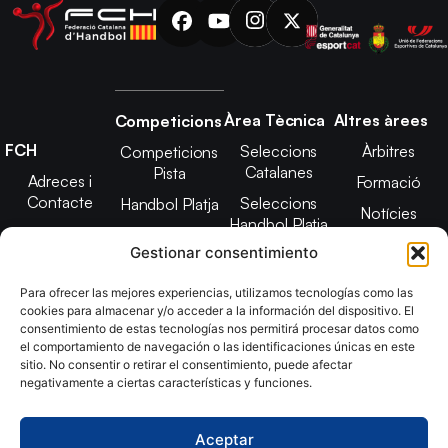
Àrea Tècnica
Altres àrees
Competicions
FCH
Seleccions
Àrbitres
Competicions
Catalanes
Pista
Adreces i
Formació
Contacte
Seleccions
Handbol Platja
Notícies
Handbol Platja
Junta Directiva
Seleccions
Adreces de
Gestionar consentimiento
Tecnificació
Projecte 2021-
contacte
Territorial
2025
Para ofrecer las mejores experiencias, utilizamos tecnologías como las
CATH
cookies para almacenar y/o acceder a la información del dispositivo. El
Estatuts
consentimiento de estas tecnologías nos permitirá procesar datos como
Promoció
Transparència
el comportamiento de navegación o las identificaciones únicas en este
sitio. No consentir o retirar el consentimiento, puede afectar
Imatge
negativamente a ciertas características y funciones.
corporativa
Aceptar