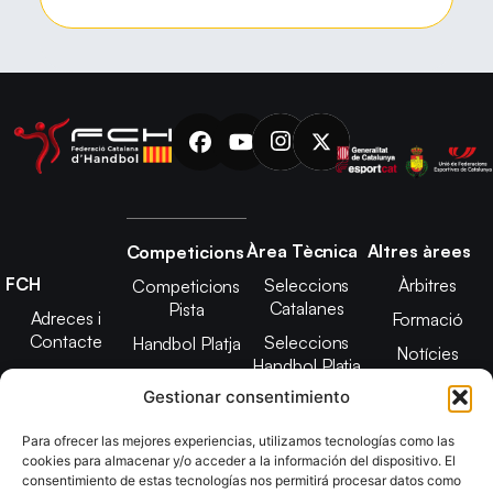
Àrea Tècnica
Altres àrees
Competicions
FCH
Seleccions
Àrbitres
Competicions
Catalanes
Pista
Adreces i
Formació
Contacte
Seleccions
Handbol Platja
Notícies
Handbol Platja
Junta Directiva
Seleccions
Adreces de
Gestionar consentimiento
Tecnificació
Projecte 2021-
contacte
Territorial
2025
Para ofrecer las mejores experiencias, utilizamos tecnologías como las
CATH
cookies para almacenar y/o acceder a la información del dispositivo. El
Estatuts
consentimiento de estas tecnologías nos permitirá procesar datos como
Promoció