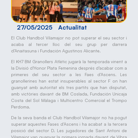
27/05/2025
Actualitat
El Club Handbol Vilamajor no pot superar el seu sector i
acaba al tercer lloc del seu grup per darrera
d’Anaitasuna i Fundación Agustinos Alicante.
El KH7 BM Granollers Atlètic jugarà la temporada vinent a
la Divisió d’Honor Plata Femenina després d’acabar com a
primeres del seu sector a les Faes d’Ascens. Les
granollerines han estat insuperables al sector F on han
guanyat amb autoritat els tres partits que han disputat,
amb victòries davant de BM Coslada, Fundación Unicaja
Costa del Sol Màlaga i Multicentro Comercial el Trompo
Perdoma.
De la seva banda el Club Handbol Vilamajor no ha pogut
superar aquestes Fases d’Ascens i ha acabat a la tercera
posició del sector D. Les jugadores de Sant Antoni de
Vilamajor van guanyar la primera jornada davant de Vibra