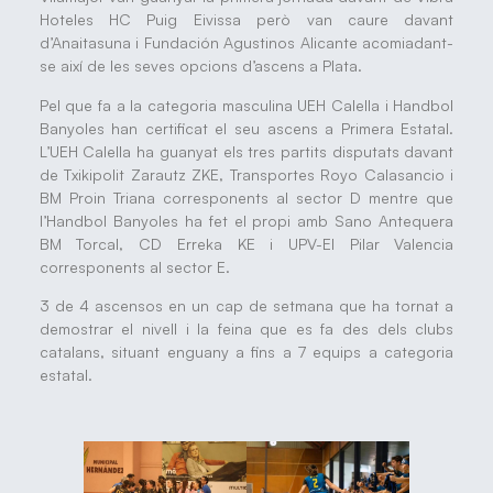
Hoteles HC Puig Eivissa però van caure davant
d’Anaitasuna i Fundación Agustinos Alicante acomiadant-
se així de les seves opcions d’ascens a Plata.
Pel que fa a la categoria masculina UEH Calella i Handbol
Banyoles han certificat el seu ascens a Primera Estatal.
L’UEH Calella ha guanyat els tres partits disputats davant
de Txikipolit Zarautz ZKE, Transportes Royo Calasancio i
BM Proin Triana corresponents al sector D mentre que
l’Handbol Banyoles ha fet el propi amb Sano Antequera
BM Torcal, CD Erreka KE i UPV-El Pilar Valencia
corresponents al sector E.
3 de 4 ascensos en un cap de setmana que ha tornat a
demostrar el nivell i la feina que es fa des dels clubs
catalans, situant enguany a fins a 7 equips a categoria
estatal.