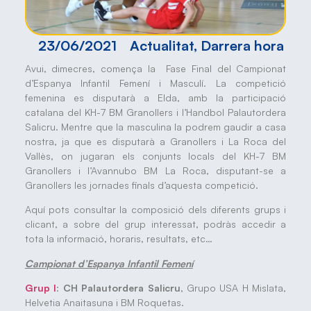
23/06/2021
Actualitat
,
Darrera hora
Avui, dimecres, comença la Fase Final del Campionat
d’Espanya Infantil Femení i Masculí. La competició
femenina es disputarà a Elda, amb la participació
catalana del KH-7 BM Granollers i l’Handbol Palautordera
Salicru. Mentre que la masculina la podrem gaudir a casa
nostra, ja que es disputarà a Granollers i La Roca del
Vallès, on jugaran els conjunts locals del KH-7 BM
Granollers i l’Avannubo BM La Roca, disputant-se a
Granollers les jornades finals d’aquesta competició.
Aquí pots consultar la composició dels diferents grups i
clicant, a sobre del grup interessat, podràs accedir a
tota la informació, horaris, resultats, etc…
Campionat d’Espanya Infantil Femení
Grup I
:
CH Palautordera Salicru
, Grupo USA H Mislata,
Helvetia Anaitasuna i BM Roquetas.