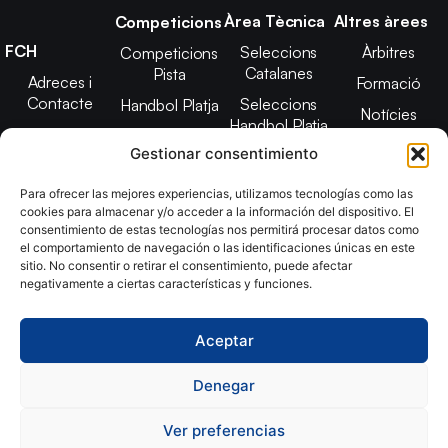
Àrea Tècnica
Altres àrees
Competicions
FCH
Seleccions
Àrbitres
Competicions
Catalanes
Pista
Adreces i
Formació
Contacte
Seleccions
Handbol Platja
Notícies
Handbol Platja
Junta Directiva
Seleccions
Adreces de
Gestionar consentimiento
Tecnificació
Projecte 2021-
contacte
Territorial
2025
Para ofrecer las mejores experiencias, utilizamos tecnologías como las
CATH
cookies para almacenar y/o acceder a la información del dispositivo. El
Estatuts
consentimiento de estas tecnologías nos permitirá procesar datos como
Promoció
Transparència
el comportamiento de navegación o las identificaciones únicas en este
sitio. No consentir o retirar el consentimiento, puede afectar
Imatge
negativamente a ciertas características y funciones.
corporativa
Aceptar
Copyright © 2024, Federació Catalana d´Handbol. Desarrollado
por
TOOOLS
Denegar
Ver preferencias
Aviso Legal
Política de Cookies
Política de Privacidad