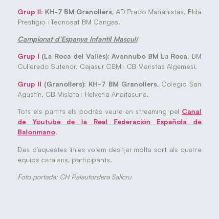
Grup II
: KH-7 BM Granollers
, AD Prado Marianistas, Elda
Prestigio i Tecnosat BM Cangas.
Campionat d’Espanya Infantil Masculí
Grup I
(La Roca del Vallès): Avannubo BM La Roca
, BM
Culleredo Sutenor, Cajasur CBM i CB Maristas Algemesí.
Grup II
(Granollers):
KH-7 BM Granollers
, Colegio San
Agustín, CB Mislata i Helvetia Anaitasuna.
Tots els partits els podràs veure en streaming pel
Canal
de Youtube de la Real Federación Española de
Balonmano
.
Des d’aquestes línies volem desitjar molta sort als quatre
equips catalans, participants.
Foto portada: CH Palautordera Salicru