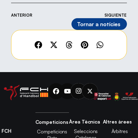
ANTERIOR
SIGUIENTE
Tornar a notícies
Àrea Tècnica
Altres àrees
Competicions
FCH
Seleccions
Àrbitres
Competicions
Catalanes