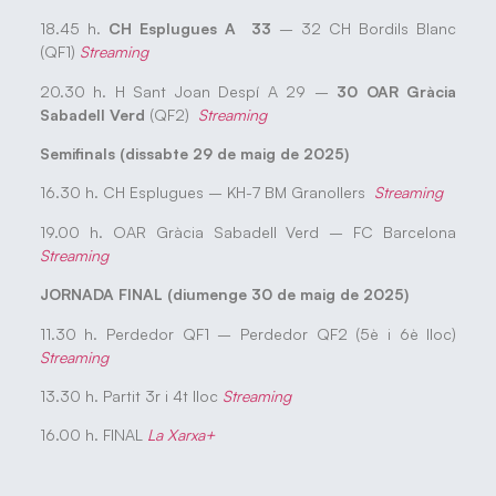
18.45 h.
CH Esplugues A 33
– 32 CH Bordils Blanc
(QF1)
Streaming
20.30 h. H Sant Joan Despí A 29 –
30 OAR Gràcia
Sabadell
Verd
(QF2)
Streaming
Semifinals (dissabte 29 de maig de 2025)
16.30 h. CH Esplugues – KH-7 BM Granollers
Streaming
19.00 h. OAR Gràcia Sabadell Verd – FC Barcelona
Streaming
JORNADA FINAL (diumenge 30 de maig de 2025)
11.30 h. Perdedor QF1 – Perdedor QF2 (5è i 6è lloc)
Streaming
13.30 h. Partit 3r i 4t lloc
Streaming
16.00 h. FINAL
La Xarxa+