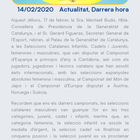
14/02/2020
Actualitat
,
Darrera hora
Aquest dilluns, 17 de febrer, la Sra. Meritxell Budó, Hble.
Consellera de Presidència de la Generalitat de
Catalunya, i el Sr. Gerard Figueras, Secretari General de
l’Esport, rebran, al Palau de la Generalitat de Catalunya,
a les Seleccions Catalanes Infantils, Cadets i Juvenils,
femenines i masculines, que van disputar el Campionat
d’Espanya a principis d’any a Cantàbria, així com els
jugadors, jugadores i tècnics catalans que han assolit
èxits internacionals, amb les seleccions espanyoles
absolutes femenina i masculina, al Campionat del Món de
Japó i el Campionat d’Europa disputat a Àustria,
Noruega i Suècia.
Recordem que ens els darrers campionats, les seleccions
catalanes masculines van guanyar l’or en les tres
categories, juvenil, cadet i infantil, mentre que, en
categoria femenina, la selecció infantil va assolir la
medalla d’argent, la selecció cadet va finalitzar en
cinquena posició i la selecció juvenil es va proclamar