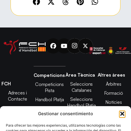
Àrea Tècnica
Altres àrees
Competicions
FCH
Seleccions
Àrbitres
Competicions
Catalanes
Pista
Adreces i
Formació
Contacte
Seleccions
Handbol Platja
Notícies
Handbol Platja
Junta Directiva
Seleccions
Adreces de
Gestionar consentimiento
Tecnificació
Projecte 2021-
contacte
Territorial
2025
Para ofrecer las mejores experiencias, utilizamos tecnologías como las
CATH
cookies para almacenar y/o acceder a la información del dispositivo. El