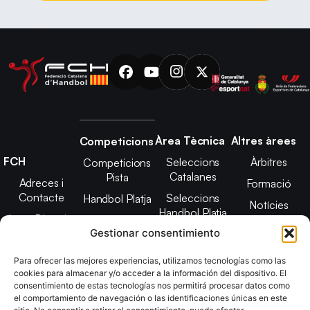
Àrea Tècnica
Altres àrees
Competicions
FCH
Seleccions
Àrbitres
Competicions
Catalanes
Pista
Adreces i
Formació
Contacte
Seleccions
Handbol Platja
Notícies
Handbol Platja
Junta Directiva
Seleccions
Adreces de
Gestionar consentimiento
Tecnificació
Projecte 2021-
contacte
Territorial
2025
Para ofrecer las mejores experiencias, utilizamos tecnologías como las
CATH
cookies para almacenar y/o acceder a la información del dispositivo. El
Estatuts
consentimiento de estas tecnologías nos permitirá procesar datos como
Promoció
Transparència
el comportamiento de navegación o las identificaciones únicas en este