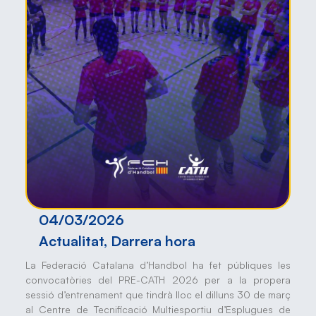
04/03/2026
Actualitat
,
Darrera hora
La Federació Catalana d’Handbol ha fet públiques les
convocatòries del PRE-CATH 2026 per a la propera
sessió d’entrenament que tindrà lloc el dilluns 30 de març
al Centre de Tecnificació Multiesportiu d’Esplugues de