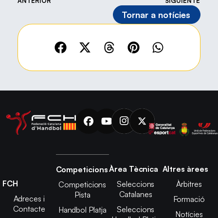
ANTERIOR
SIGUIENTE
Tornar a notícies
Àrea Tècnica
Altres àrees
Competicions
FCH
Seleccions
Àrbitres
Competicions
Catalanes
Pista
Adreces i
Formació
Contacte
Seleccions
Handbol Platja
Notícies