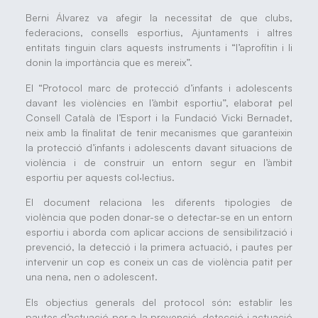
Berni Álvarez va afegir la necessitat de que clubs,
federacions, consells esportius, Ajuntaments i altres
entitats tinguin clars aquests instruments i “l’aprofitin i li
donin la importància que es mereix”.
El “Protocol marc de protecció d’infants i adolescents
davant les violències en l’àmbit esportiu”, elaborat pel
Consell Català de l’Esport i la Fundació Vicki Bernadet,
neix amb la finalitat de tenir mecanismes que garanteixin
la protecció d’infants i adolescents davant situacions de
violència i de construir un entorn segur en l’àmbit
esportiu per aquests col·lectius.
El document relaciona les diferents tipologies de
violència que poden donar-se o detectar-se en un entorn
esportiu i aborda com aplicar accions de sensibilització i
prevenció, la detecció i la primera actuació, i pautes per
intervenir un cop es coneix un cas de violència patit per
una nena, nen o adolescent.
Els objectius generals del protocol són: establir les
pautes d’actuació per a la prevenció, detecció i actuació