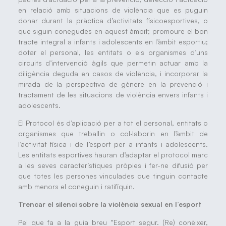
en relació amb situacions de violència que es puguin
donar durant la pràctica d’activitats fisicoesportives, o
que siguin conegudes en aquest àmbit; promoure el bon
tracte integral a infants i adolescents en l’àmbit esportiu;
dotar el personal, les entitats o els organismes d’uns
circuits d’intervenció àgils que permetin actuar amb la
diligència deguda en casos de violència, i incorporar la
mirada de la perspectiva de gènere en la prevenció i
tractament de les situacions de violència envers infants i
adolescents.
El Protocol és d’aplicació per a tot el personal, entitats o
organismes que treballin o col·laborin en l’àmbit de
l’activitat física i de l’esport per a infants i adolescents.
Les entitats esportives hauran d’adaptar el protocol marc
a les seves característiques pròpies i fer-ne difusió per
que totes les persones vinculades que tinguin contacte
amb menors el coneguin i ratifiquin.
Trencar el silenci sobre la violència sexual en l’esport
Pel que fa a la guia breu “Esport segur. (Re) conèixer,