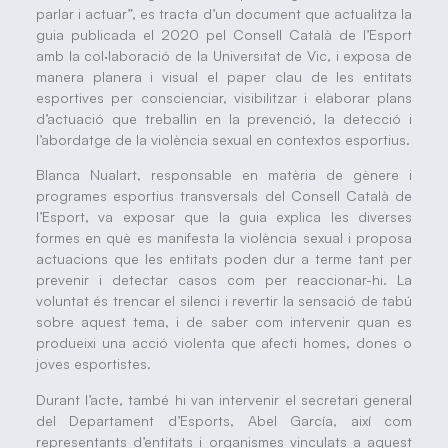
parlar i actuar”, es tracta d’un document que actualitza la
guia publicada el 2020 pel Consell Català de l’Esport
amb la col·laboració de la Universitat de Vic, i exposa de
manera planera i visual el paper clau de les entitats
esportives per conscienciar, visibilitzar i elaborar plans
d’actuació que treballin en la prevenció, la detecció i
l’abordatge de la violència sexual en contextos esportius.
Blanca Nualart, responsable en matèria de gènere i
programes esportius transversals del Consell Català de
l’Esport, va exposar que la guia explica les diverses
formes en què es manifesta la violència sexual i proposa
actuacions que les entitats poden dur a terme tant per
prevenir i detectar casos com per reaccionar-hi. La
voluntat és trencar el silenci i revertir la sensació de tabú
sobre aquest tema, i de saber com intervenir quan es
produeixi una acció violenta que afecti homes, dones o
joves esportistes.
Durant l’acte, també hi van intervenir el secretari general
del Departament d’Esports, Abel García, així com
representants d’entitats i organismes vinculats a aquest