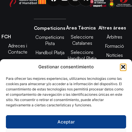
Àrea Tècnica
Altres àrees
Competicions
FCH
Seleccions
Àrbitres
Competicions
Catalanes
Pista
Adreces i
Formació
Contacte
Seleccions
Handbol Platja
Notícies
Handbol Platja
Junta Directiva
Seleccions
Adreces de
Gestionar consentimiento
Tecnificació
Projecte 2021-
contacte
Territorial
2025
Para ofrecer las mejores experiencias, utilizamos tecnologías como las
CATH
cookies para almacenar y/o acceder a la información del dispositivo. El
Estatuts
consentimiento de estas tecnologías nos permitirá procesar datos como
Promoció
Transparència
el comportamiento de navegación o las identificaciones únicas en este
sitio. No consentir o retirar el consentimiento, puede afectar
Imatge
negativamente a ciertas características y funciones.
corporativa
Aceptar
Copyright © 2024, Federació Catalana d´Handbol. Desarrollado