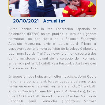
20/10/2021
Actualitat
L’Àrea Tècnica de la Real Federación Española de
Balonmano (RFEBM) ha fet publica la llista de jugadors
convocats, pel cos tècnic de la Selecció Espanyola
Absoluta Masculina, amb el català Jordi Ribera al
capdavant, per a la nova activitat de la selecció absoluta
que tindrà lloc de l’1 al 7 de novembre, i on disputarà dos
partits amistosos davant de la selecció de Romania,
entrenada pel també català Xavi Pascual, a Avilés els dies
4 i 6 de novembre.
En aquesta nova llista, amb moltes novetats, Jordi Ribera
ha tornat a comptar amb forces jugadors catalans o que
militen en equips catalans, Ian Tarrafeta (PAUC Handball),
Antonio García i Chema Márquez (BM Granollers), Ferran
Solé (PSG Handball), Adriá Figueras (Chartres Métropole
Handball), Daniel Fernández (Frigoríficos Morrazo