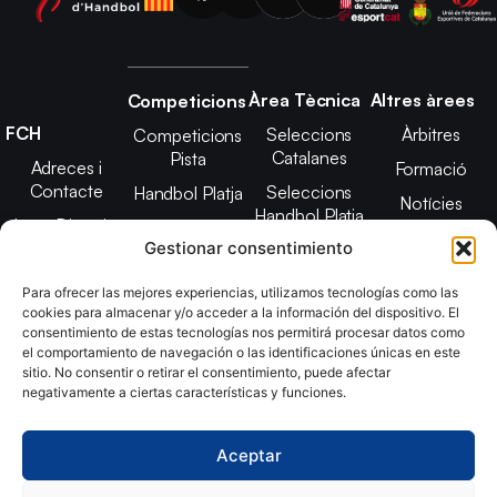
Àrea Tècnica
Altres àrees
Competicions
FCH
Seleccions
Àrbitres
Competicions
Catalanes
Pista
Adreces i
Formació
Contacte
Seleccions
Handbol Platja
Notícies
Handbol Platja
Junta Directiva
Seleccions
Adreces de
Gestionar consentimiento
Tecnificació
Projecte 2021-
contacte
Territorial
2025
Para ofrecer las mejores experiencias, utilizamos tecnologías como las
CATH
cookies para almacenar y/o acceder a la información del dispositivo. El
Estatuts
consentimiento de estas tecnologías nos permitirá procesar datos como
Promoció
Transparència
el comportamiento de navegación o las identificaciones únicas en este
sitio. No consentir o retirar el consentimiento, puede afectar
Imatge
negativamente a ciertas características y funciones.
corporativa
Aceptar
Copyright © 2024, Federació Catalana d´Handbol. Desarrollado