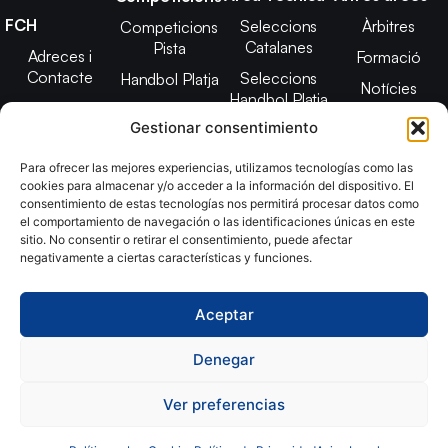
FCH
Seleccions
Àrbitres
Competicions
Catalanes
Pista
Adreces i
Formació
Contacte
Seleccions
Handbol Platja
Notícies
Handbol Platja
Junta Directiva
Seleccions
Adreces de
Gestionar consentimiento
Tecnificació
Projecte 2021-
contacte
Territorial
2025
Para ofrecer las mejores experiencias, utilizamos tecnologías como las
CATH
cookies para almacenar y/o acceder a la información del dispositivo. El
Estatuts
consentimiento de estas tecnologías nos permitirá procesar datos como
Promoció
Transparència
el comportamiento de navegación o las identificaciones únicas en este
sitio. No consentir o retirar el consentimiento, puede afectar
Imatge
negativamente a ciertas características y funciones.
corporativa
Aceptar
Copyright © 2024, Federació Catalana d´Handbol. Desarrollado
por
TOOOLS
Denegar
Ver preferencias
Aviso Legal
Política de Cookies
Política de Privacidad
Declaración de Accesibilidad