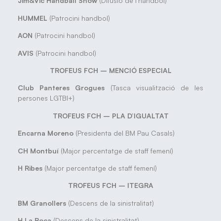
Jim&Vic Handball Show
(Difusió de l’handbol)
HUMMEL
(Patrocini handbol)
AON
(Patrocini handbol)
AVIS
(Patrocini handbol)
TROFEUS FCH – MENCIÓ ESPECIAL
Club Panteres Grogues
(Tasca visualització de les
persones LGTBI+)
TROFEUS FCH – PLA D’IGUALTAT
Encarna Moreno
(Presidenta del BM Pau Casals)
CH Montbuí
(Major percentatge de staff femení)
H Ribes
(Major percentatge de staff femení)
TROFEUS FCH – ITEGRA
BM Granollers
(Descens de la sinistralitat)
H La Roca
(Descens de la sinistralitat)