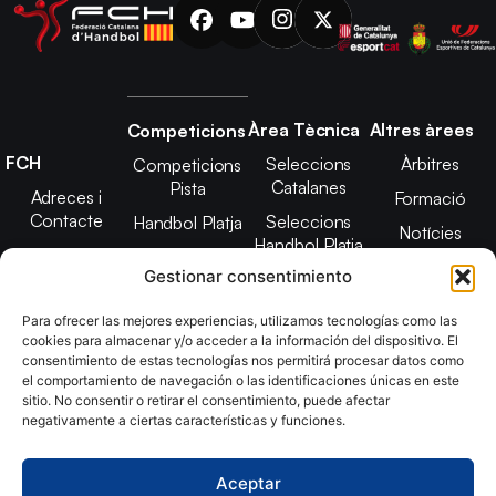
Àrea Tècnica
Altres àrees
Competicions
FCH
Seleccions
Àrbitres
Competicions
Catalanes
Pista
Adreces i
Formació
Contacte
Seleccions
Handbol Platja
Notícies
Handbol Platja
Junta Directiva
Seleccions
Adreces de
Gestionar consentimiento
Tecnificació
Projecte 2021-
contacte
Territorial
2025
Para ofrecer las mejores experiencias, utilizamos tecnologías como las
CATH
cookies para almacenar y/o acceder a la información del dispositivo. El
Estatuts
consentimiento de estas tecnologías nos permitirá procesar datos como
Promoció
Transparència
el comportamiento de navegación o las identificaciones únicas en este
sitio. No consentir o retirar el consentimiento, puede afectar
Imatge
negativamente a ciertas características y funciones.
corporativa
Aceptar