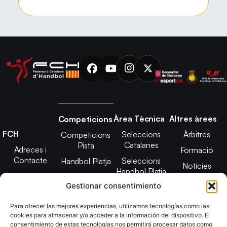
Àrea Tècnica
Altres àrees
Competicions
FCH
Seleccions
Àrbitres
Competicions
Catalanes
Pista
Adreces i
Formació
Contacte
Seleccions
Handbol Platja
Notícies
Handbol Platja
Junta Directiva
Seleccions
Adreces de
Gestionar consentimiento
Tecnificació
Projecte 2021-
contacte
Territorial
2025
Para ofrecer las mejores experiencias, utilizamos tecnologías como las
CATH
cookies para almacenar y/o acceder a la información del dispositivo. El
Estatuts
consentimiento de estas tecnologías nos permitirá procesar datos como