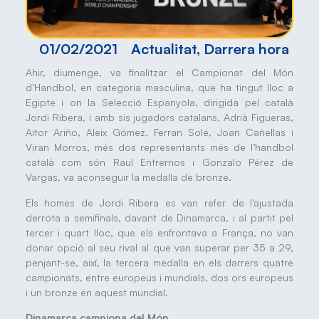
01/02/2021
Actualitat
,
Darrera hora
Ahir, diumenge, va finalitzar el Campionat del Món
d’Handbol, en categoria masculina, que ha tingut lloc a
Egipte i on la Selecció Espanyola, dirigida pel català
Jordi Ribera, i amb sis jugadors catalans, Adrià Figueras,
Aitor Ariño, Aleix Gómez, Ferran Solé, Joan Cañellas i
Viran Morros, més dos representants més de l’handbol
català com són Raul Entrerrios i Gonzalo Pérez de
Vargas, va aconseguir la medalla de bronze.
Els homes de Jordi Ribera es van refer de l’ajustada
derrota a semifinals, davant de Dinamarca, i al partit pel
tercer i quart lloc, que els enfrontava a França, no van
donar opció al seu rival al que van superar per 35 a 29,
penjant-se, així, la tercera medalla en els darrers quatre
campionats, entre europeus i mundials, dos ors europeus
i un bronze en aquest mundial.
Dinamarca campiona del Món