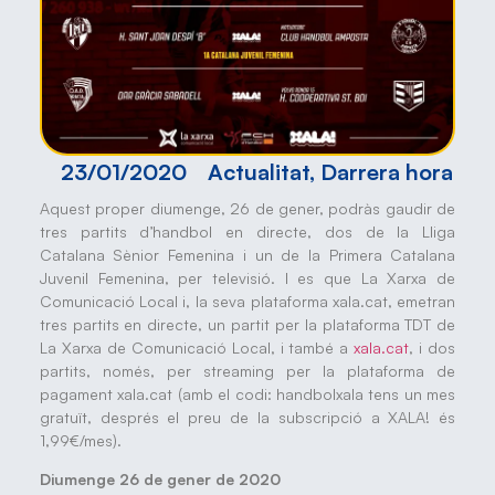
23/01/2020
Actualitat
,
Darrera hora
Aquest proper diumenge, 26 de gener, podràs gaudir de
tres partits d’handbol en directe, dos de la Lliga
Catalana Sènior Femenina i un de la Primera Catalana
Juvenil Femenina, per televisió. I es que La Xarxa de
Comunicació Local i, la seva plataforma xala.cat, emetran
tres partits en directe, un partit per la plataforma TDT de
La Xarxa de Comunicació Local, i també a
xala.cat
, i dos
partits, només, per streaming per la plataforma de
pagament xala.cat (amb el codi: handbolxala tens un mes
gratuït, després el preu de la subscripció a XALA! és
1,99€/mes).
Diumenge 26 de gener de 2020