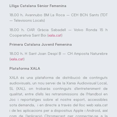
Llliga Catalana Sènior Femenina
18.00 h. Avannubo BM La Roca – CEH BCN Sants (TDT
– Televisions Locals)
18.00 h. OAR Gràcia Sabadell – Volvo Ronda 15 h
Cooperativa Sant Boi (
xala.cat
)
Primera Catalana Juvenil Femenina
18.00 h. H Sant Joan Despí B – CH Amposta Naturebre
(
xala.cat
)
Plataforma XALA
XALA és una plataforma de distribució de continguts
audiovisuals, un nou servei de la Xarxa Audiovisual Local,
SL (XAL), on trobaràs continguts d’entreteniment de
qualitat, entre d’ells les retransmissions de l’Handbol en
Joc i reportatges sobre el nostre esport, accessibles
sota demanda, i en directe a través del lloc web xala.cat
i de les aplicacions per a dispositius Apple i Android, així
com de l’aplicació Chromecast per connectar-se a la