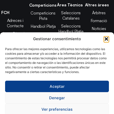
Àrea Tècnica
Altres àrees
Competicions
FCH
Seleccions
Àrbitres
Competicions
Catalanes
Pista
Adreces i
Formació
Contacte
Seleccions
Handbol Platja
Notícies
Handbol Platja
Junta Directiva
Seleccions
Adreces de
Gestionar consentimiento
Tecnificació
Projecte 2021-
contacte
Territorial
2025
Para ofrecer las mejores experiencias, utilizamos tecnologías como las
CATH
cookies para almacenar y/o acceder a la información del dispositivo. El
Estatuts
consentimiento de estas tecnologías nos permitirá procesar datos como
Promoció
Transparència
el comportamiento de navegación o las identificaciones únicas en este
sitio. No consentir o retirar el consentimiento, puede afectar
Imatge
negativamente a ciertas características y funciones.
corporativa
Aceptar
Copyright © 2024, Federació Catalana d´Handbol. Desarrollado
por
TOOOLS
Denegar
Ver preferencias
Aviso Legal
Política de Cookies
Política de Privacidad