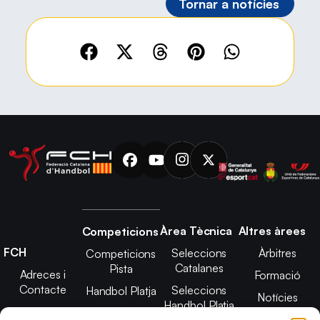
Tornar a notícies
Àrea Tècnica
Altres àrees
Competicions
FCH
Seleccions
Àrbitres
Competicions
Catalanes
Pista
Adreces i
Formació
Contacte
Seleccions
Handbol Platja
Notícies
Handbol Platja
Junta Directiva
Seleccions
Adreces de