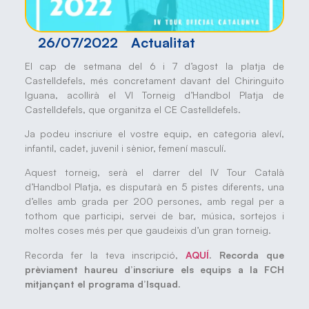
26/07/2022
Actualitat
El cap de setmana del 6 i 7 d’agost la platja de
Castelldefels, més concretament davant del Chiringuito
Iguana, acollirà el VI Torneig d’Handbol Platja de
Castelldefels, que organitza el CE Castelldefels.
Ja podeu inscriure el vostre equip, en categoria aleví,
infantil, cadet, juvenil i sènior, femení masculí.
Aquest torneig, serà el darrer del IV Tour Català
d’Handbol Platja, es disputarà en 5 pistes diferents, una
d’elles amb grada per 200 persones, amb regal per a
tothom que participi, servei de bar, música, sortejos i
moltes coses més per que gaudeixis d’un gran torneig.
Recorda fer la teva inscripció,
AQUÍ
. Recorda que
p
rèviament haureu d’inscriure els equips a la FCH
mitjançant el programa d’Isquad.