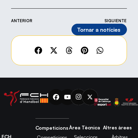
ANTERIOR
SIGUIENTE
Tornar a notícies
Àrea Tècnica
Altres àrees
Competicions
FCH
Seleccions
Àrbitres
Competicions