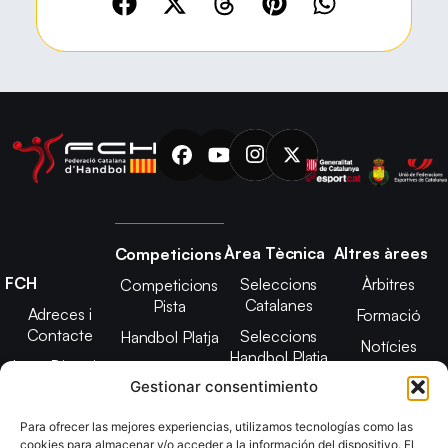
Àrea Tècnica
Altres àrees
Competicions
FCH
Seleccions
Àrbitres
Competicions
Catalanes
Pista
Adreces i
Formació
Contacte
Seleccions
Handbol Platja
Notícies
Handbol Platja
Junta Directiva
Seleccions
Adreces de
Gestionar consentimiento
Tecnificació
Projecte 2021-
contacte
Territorial
2025
Para ofrecer las mejores experiencias, utilizamos tecnologías como las
CATH
cookies para almacenar y/o acceder a la información del dispositivo. El