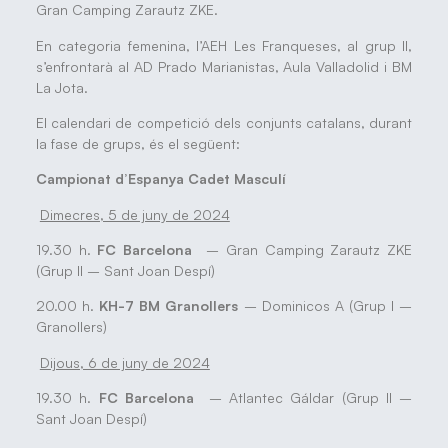
Gran Camping Zarautz ZKE.
En categoria femenina, l’AEH Les Franqueses, al grup II,
s’enfrontarà al AD Prado Marianistas, Aula Valladolid i BM
La Jota.
El calendari de competició dels conjunts catalans, durant
la fase de grups, és el següent:
Campionat d’Espanya Cadet Masculí
Dimecres, 5 de juny de 2024
19.30 h.
FC Barcelona
– Gran Camping Zarautz ZKE
(Grup II – Sant Joan Despí)
20.00 h.
KH-7 BM Granollers
– Dominicos A (Grup I –
Granollers)
Dijous, 6 de juny de 2024
19.30 h.
FC Barcelona
– Atlantec Gáldar (Grup II –
Sant Joan Despí)