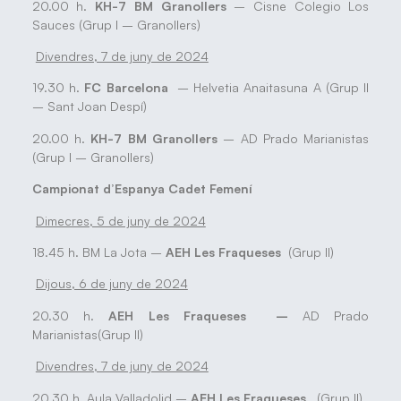
20.00 h.
KH-7 BM Granollers
– Cisne Colegio Los
Sauces (Grup I – Granollers)
Divendres, 7 de juny de 2024
19.30 h.
FC Barcelona
– Helvetia Anaitasuna A (Grup II
– Sant Joan Despí)
20.00 h.
KH-7 BM Granollers
– AD Prado Marianistas
(Grup I – Granollers)
Campionat d’Espanya Cadet Femení
Dimecres, 5 de juny de 2024
18.45 h. BM La Jota –
AEH Les Fraqueses
(Grup II)
Dijous, 6 de juny de 2024
20.30 h.
AEH Les Fraqueses –
AD Prado
Marianistas(Grup II)
Divendres, 7 de juny de 2024
20.30 h. Aula Valladolid –
AEH Les Fraqueses
(Grup II)