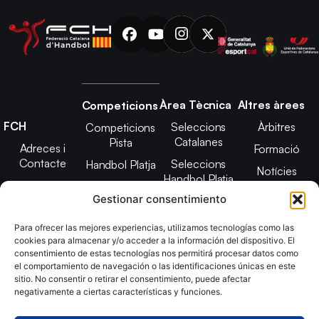
Àrea Tècnica
Altres àrees
Competicions
FCH
Seleccions
Àrbitres
Competicions
Catalanes
Pista
Adreces i
Formació
Contacte
Seleccions
Handbol Platja
Notícies
Handbol Platja
Junta Directiva
Seleccions
Adreces de
Gestionar consentimiento
Tecnificació
Projecte 2021-
contacte
Territorial
2025
Para ofrecer las mejores experiencias, utilizamos tecnologías como las
CATH
cookies para almacenar y/o acceder a la información del dispositivo. El
Estatuts
consentimiento de estas tecnologías nos permitirá procesar datos como
Promoció
Transparència
el comportamiento de navegación o las identificaciones únicas en este
sitio. No consentir o retirar el consentimiento, puede afectar
Imatge
negativamente a ciertas características y funciones.
corporativa