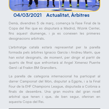
04/03/2021
Actualitat
,
Àrbitres
Demà, divendres 5 de març, comença la Fase Final de la
Copa del Rei que es disputarà a Madrid, Wizink Center,
fins aquest diumenge, i ja es coneixen les primeres
designacions arbitrals.
L’arbitratge català estarà representat per la parella
formada pels àrbitres Ignacio García i Andreu Marín, que
han estat designats, de moment, per dirigir el partit de
quarts de final que enfrontarà al Angel Ximenez Puente
Genil i al Fraikin BM Granollers.
La parella de categoria internacional ha participat al
darrer Campionat del Món, disputat a Egipte, i a la Final
Four de la EHF Champions League, disputada a Colònia a
finals de desembre. Una gran mostra del gran nivell
arbitral que tenen i que, de ben segur, oferiran en
aquesta Copa del Rei.