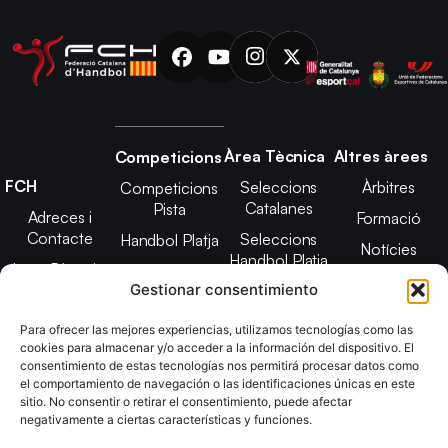
Àrea Tècnica
Altres àrees
Competicions
FCH
Seleccions
Àrbitres
Competicions
Catalanes
Pista
Adreces i
Formació
Contacte
Seleccions
Handbol Platja
Notícies
Handbol Platja
Junta Directiva
Seleccions
Adreces de
Gestionar consentimiento
Tecnificació
Projecte 2021-
contacte
Territorial
2025
Para ofrecer las mejores experiencias, utilizamos tecnologías como las
CATH
cookies para almacenar y/o acceder a la información del dispositivo. El
Estatuts
consentimiento de estas tecnologías nos permitirá procesar datos como
Promoció
Transparència
el comportamiento de navegación o las identificaciones únicas en este
sitio. No consentir o retirar el consentimiento, puede afectar
Imatge
negativamente a ciertas características y funciones.
corporativa