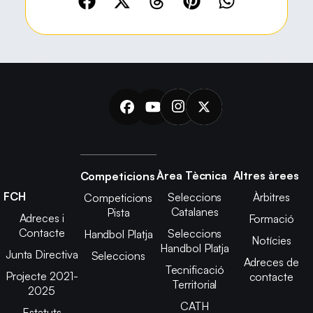
Àrea Tècnica
Altres àrees
Competicions
FCH
Seleccions
Àrbitres
Competicions
Catalanes
Pista
Adreces i
Formació
Contacte
Seleccions
Handbol Platja
Notícies
Handbol Platja
Junta Directiva
Seleccions
Adreces de
Tecnificació
Projecte 2021-
contacte
Territorial
2025
CATH
Estatuts