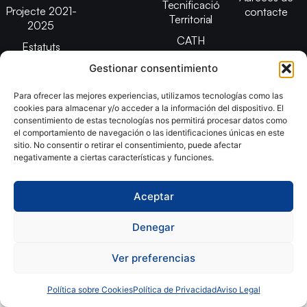
Tecnificació
Projecte 2021-
contacte
Territorial
2025
CATH
Estatuts
Promoció
Transparència
Gestionar consentimiento
Imatge
Para ofrecer las mejores experiencias, utilizamos tecnologías como las
corporativa
cookies para almacenar y/o acceder a la información del dispositivo. El
consentimiento de estas tecnologías nos permitirá procesar datos como
el comportamiento de navegación o las identificaciones únicas en este
Copyright © 2024, Federació Catalana d´Handbol. Desarrollado
sitio. No consentir o retirar el consentimiento, puede afectar
negativamente a ciertas características y funciones.
por
TOOOLS
Aceptar
Aviso Legal
Política de Cookies
Política de Privacidad
Declaración de Accesibilidad
Denegar
Ver preferencias
Política sobre Cookies
Política de Privacidad
Aviso Legal