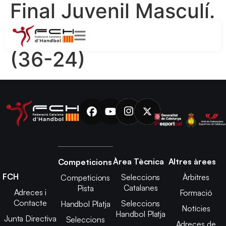
Final Juvenil Masculí.
Catalunya – Galícia
(36-24)
Àrea Tècnica
Altres àrees
Competicions
FCH
Seleccions
Àrbitres
Competicions
Catalanes
Pista
Adreces i
Formació
Contacte
Seleccions
Handbol Platja
Notícies
Handbol Platja
Junta Directiva
Seleccions
Adreces de