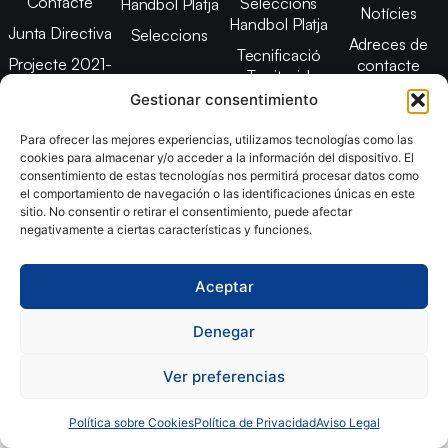
Contacte
Seleccions
Handbol Platja
Notícies
Handbol Platja
Junta Directiva
Seleccions
Adreces de
Tecnificació
Projecte 2021-
contacte
Territorial
2025
Gestionar consentimiento
CATH
Estatuts
Promoció
Para ofrecer las mejores experiencias, utilizamos tecnologías como las
Transparència
cookies para almacenar y/o acceder a la información del dispositivo. El
Imatge
consentimiento de estas tecnologías nos permitirá procesar datos como
el comportamiento de navegación o las identificaciones únicas en este
corporativa
sitio. No consentir o retirar el consentimiento, puede afectar
negativamente a ciertas características y funciones.
Copyright © 2024, Federació Catalana d´Handbol. Desarrollado
por
TOOOLS
Aceptar
Denegar
Aviso Legal
Política de Cookies
Política de Privacidad
Declaración de Accesibilidad
Ver preferencias
Política sobre Cookies
Política de Privacidad
Aviso Legal