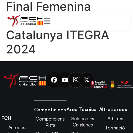
Final Femenina
Supercopa de
Catalunya ITEGRA
2024
Àrea Tècnica
Altres àrees
Competicions
FCH
Seleccions
Àrbitres
Competicions
Catalanes
Pista
Adreces i
Formació