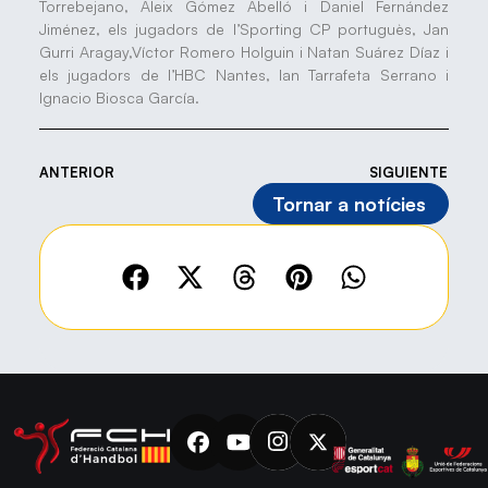
Torrebejano, Aleix Gómez Abelló i Daniel Fernández
Jiménez, els jugadors de l’Sporting CP portuguès, Jan
Gurri Aragay,Víctor Romero Holguin i Natan Suárez Díaz i
els jugadors de l’HBC Nantes, Ian Tarrafeta Serrano i
Ignacio Biosca García.
ANTERIOR
SIGUIENTE
Tornar a notícies