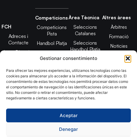
Àrea Tècnica
Altres àrees
Competicions
FCH
Seleccions
Àrbitres
Competicions
Catalanes
Pista
Adreces i
Formació
Contacte
Seleccions
Handbol Platja
Notícies
Handbol Platja
Junta Directiva
Seleccions
Adreces de
Gestionar consentimiento
Tecnificació
Projecte 2021-
contacte
Territorial
2025
Para ofrecer las mejores experiencias, utilizamos tecnologías como las
CATH
cookies para almacenar y/o acceder a la información del dispositivo. El
Estatuts
consentimiento de estas tecnologías nos permitirá procesar datos como
Promoció
Transparència
el comportamiento de navegación o las identificaciones únicas en este
sitio. No consentir o retirar el consentimiento, puede afectar
Imatge
negativamente a ciertas características y funciones.
corporativa
Aceptar
Copyright © 2024, Federació Catalana d´Handbol. Desarrollado
por
TOOOLS
Denegar