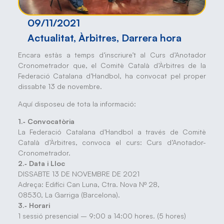
09/11/2021
Actualitat
,
Àrbitres
,
Darrera hora
Encara estàs a temps d’inscriure’t al Curs d’Anotador
Cronometrador que, el Comitè Català d’Àrbitres de la
Federació Catalana d’Handbol, ha convocat pel proper
dissabte 13 de novembre.
Aquí disposeu de tota la informació:
1.‐ Convocatòria
La Federació Catalana d’Handbol a través de Comitè
Català d’Àrbitres, convoca el curs: Curs d’Anotador-
Cronometrador.
2.‐ Data i Lloc
DISSABTE 13 DE NOVEMBRE DE 2021
Adreça: Edifici Can Luna, Ctra. Nova Nº 28,
08530, La Garriga (Barcelona).
3.‐ Horari
1 sessió presencial – 9:00 a 14:00 hores. (5 hores)