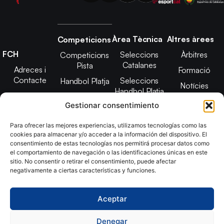
Àrea Tècnica
Altres àrees
Competicions
FCH
Seleccions
Àrbitres
Competicions
Catalanes
Pista
Adreces i
Formació
Contacte
Seleccions
Handbol Platja
Notícies
Handbol Platja
Junta Directiva
Seleccions
Adreces de
Gestionar consentimiento
Tecnificació
Projecte 2021-
contacte
Territorial
2025
Para ofrecer las mejores experiencias, utilizamos tecnologías como las
CATH
cookies para almacenar y/o acceder a la información del dispositivo. El
Estatuts
consentimiento de estas tecnologías nos permitirá procesar datos como
Promoció
Transparència
el comportamiento de navegación o las identificaciones únicas en este
sitio. No consentir o retirar el consentimiento, puede afectar
Imatge
negativamente a ciertas características y funciones.
corporativa
Aceptar
Copyright © 2024, Federació Catalana d´Handbol. Desarrollado
por
TOOOLS
Denegar