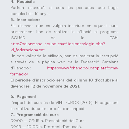
4.‐ Requisits
Podran inscriure’s al curs les persones que hagin
complert els 16 anys.
5.‐ Inscripcions
Els alumnes que es vulguin inscriure en aquest curs,
primerament han de realitzar la afiliació al programa
ISQUAD de la FCH:
http://balonmano.isquad.es/afiliaciones/login.php?
id_federacion=cat
Un cop validada la afiliació, han de realitzar la inscripció
a través de la pàgina web de la Federació Catalana
d’Handbol:
https://www.fchandbol.cat/plataforma‐
formacio/
El període d’inscripció serà del dilluns 18 d’octubre al
divendres 12 de novembre de 2021.
6.‐ Pagament
L’import del curs és de VINT EUROS (20 €). El pagament
es realitza durant el procés d’inscripció.
7.‐ Programació del curs
09:00 – 09:15 h. Presentació del Curs.
09:15 – 10:00 h. Protocol d’actuació.