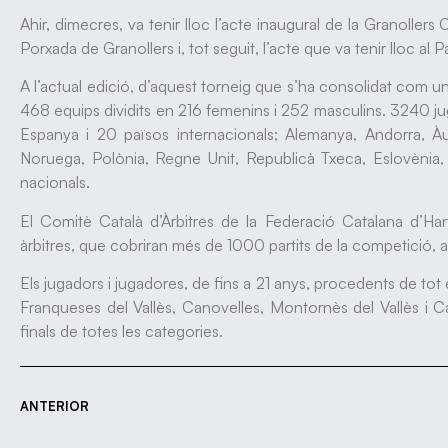
Ahir, dimecres, va tenir lloc l’acte inaugural de la Granollers
Porxada de Granollers i, tot seguit, l’acte que va tenir lloc al P
A l’actual edició, d’aquest torneig que s’ha consolidat com 
468 equips dividits en 216 femenins i 252 masculins. 3240 ju
Espanya i 20 països internacionals; Alemanya, Andorra, Àustr
Noruega, Polònia, Regne Unit, Republicà Txeca, Eslovènia, S
nacionals.
El Comitè Català d’Àrbitres de la Federació Catalana d’H
àrbitres, que cobriran més de 1000 partits de la competició,
Els jugadors i jugadores, de fins a 21 anys, procedents de tot 
Franqueses del Vallès, Canovelles, Montornès del Vallès i C
finals de totes les categories.
ANTERIOR