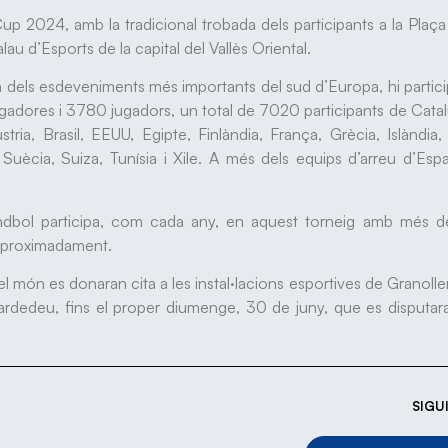
 Cup 2024, amb la tradicional trobada dels participants a la Plaça
alau d’Esports de la capital del Vallès Oriental.
un dels esdeveniments més importants del sud d’Europa, hi partic
gadores i 3780 jugadors, un total de 7020 participants de Cata
ia, Brasil, EEUU, Egipte, Finlàndia, França, Grècia, Islàndia, I
uècia, Suiza, Tunísia i Xile. A més dels equips d’arreu d’Esp
andbol participa, com cada any, en aquest torneig amb més d
 aproximadament.
el món es donaran cita a les instal·lacions esportives de Granoller
ardedeu, fins el proper diumenge, 30 de juny, que es disputar
SIGU