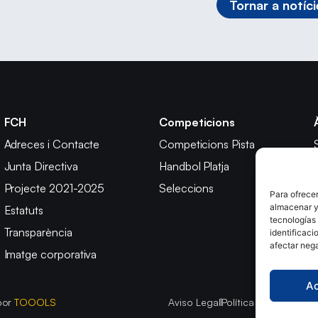
Tornar a notíci
FCH
Competicions
Adreces i Contacte
Competicions Pista
Junta Directiva
Handbol Platja
Projecte 2021-2025
Seleccions
Para ofrecer
almacenar y/
Estatuts
tecnologías
Transparència
identificaci
afectar nega
Imatge corporativa
A
por
TOOOLS
Aviso Legal
Política de Cookies
P