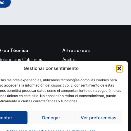
es
Àrea Tècnica
Altres àrees
Seleccions Catalanes
Àrbitres
Gestionar consentimiento
Seleccions Handbol Platja
Formació
Tecnificació Territorial
Notícies
 las mejores experiencias, utilizamos tecnologías como las cookies para
o acceder a la información del dispositivo. El consentimiento de estas
CATH
Adreces de contacte
 nos permitirá procesar datos como el comportamiento de navegación o las
Promoció
ones únicas en este sitio. No consentir o retirar el consentimiento, puede
tivamente a ciertas características y funciones.
ceptar
Denegar
Ver preferencias
olítica de Privacidad
Declaración de Accesibilidad