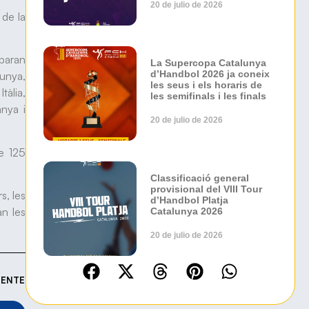
20 de julio de 2026
 de la
iparan
La Supercopa Catalunya
d’Handbol 2026 ja coneix
lunya,
les seus i els horaris de
tàlia,
les semifinals i les finals
anya i
20 de julio de 2026
e 125
Classificació general
provisional del VIII Tour
s, les
d’Handbol Platja
an les
Catalunya 2026
20 de julio de 2026
IENTE