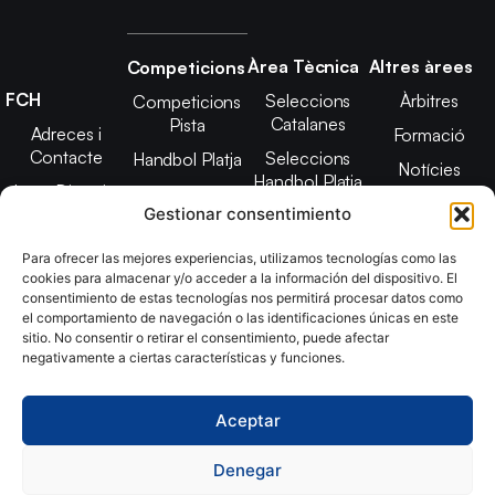
Àrea Tècnica
Altres àrees
Competicions
FCH
Seleccions
Àrbitres
Competicions
Catalanes
Pista
Adreces i
Formació
Contacte
Seleccions
Handbol Platja
Notícies
Handbol Platja
Junta Directiva
Seleccions
Adreces de
Gestionar consentimiento
Tecnificació
Projecte 2021-
contacte
Territorial
2025
Para ofrecer las mejores experiencias, utilizamos tecnologías como las
CATH
cookies para almacenar y/o acceder a la información del dispositivo. El
Estatuts
consentimiento de estas tecnologías nos permitirá procesar datos como
Promoció
Transparència
el comportamiento de navegación o las identificaciones únicas en este
sitio. No consentir o retirar el consentimiento, puede afectar
Imatge
negativamente a ciertas características y funciones.
corporativa
Aceptar
Copyright © 2024, Federació Catalana d´Handbol. Desarrollado
por
TOOOLS
Denegar