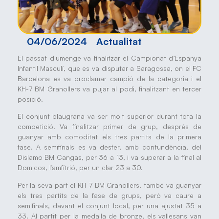
04/06/2024
Actualitat
El passat diumenge va finalitzar el Campionat d’Espanya
Infantil Masculí, que es va disputar a Saragossa, on el FC
Barcelona es va proclamar campió de la categoria i el
KH-7 BM Granollers va pujar al podi, finalitzant en tercer
posició.
El conjunt blaugrana va ser molt superior durant tota la
competició. Va finalitzar primer de grup, després de
guanyar amb comoditat els tres partits de la primera
fase. A semifinals es va desfer, amb contundència, del
Dislamo BM Cangas, per 36 a 13, i va superar a la final al
Domicos, l’amfitrió, per un clar 23 a 30.
Per la seva part el KH-7 BM Granollers, també va guanyar
els tres partits de la fase de grups, però va caure a
semifinals, davant el conjunt local, per una ajustat 35 a
33. Al partit per la medalla de bronze, els vallesans van